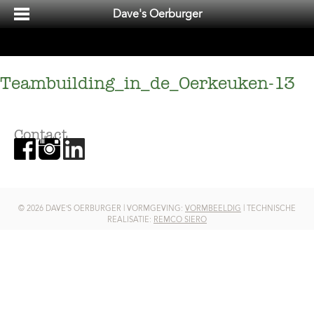
Dave's Oerburger
Teambuilding_in_de_Oerkeuken-13
Contact
© 2026 DAVE’S OERBURGER | VORMGEVING:
VORMBEELDIG
| TECHNISCHE
REALISATIE:
REMCO SIERO