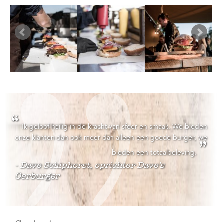
“
Ik geloof heilig in de kracht van sfeer en smaak. We bieden
onze klanten dan ook meer dan alleen een goede burger, we
”
bieden een totaalbeleving.
- Dave Schiphorst, oprichter Dave's
Oerburger