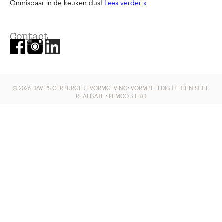
Onmisbaar in de keuken dus!
Lees verder »
Contact
© 2026 DAVE’S OERBURGER | VORMGEVING:
VORMBEELDIG
| TECHNISCHE
REALISATIE:
REMCO SIERO