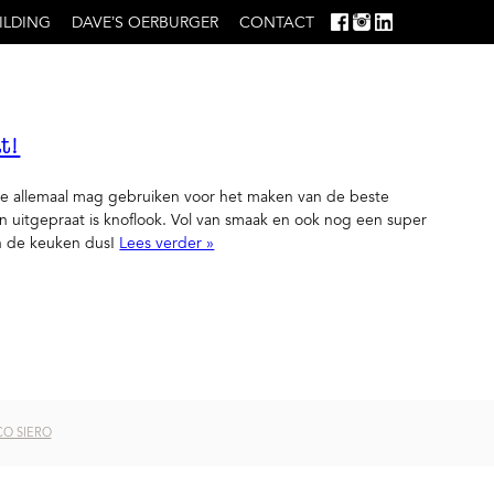
ILDING
DAVE’S OERBURGER
CONTACT
t!
je allemaal mag gebruiken voor het maken van de beste
 uitgepraat is knoflook. Vol van smaak en ook nog een super
in de keuken dus!
Lees verder »
O SIERO