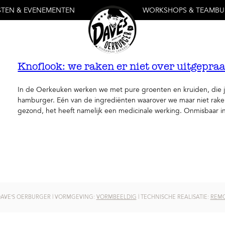
STEN & EVENEMENTEN
WORKSHOPS & TEAMBU
Knoflook: we raken er niet over uitgepraa
In de Oerkeuken werken we met pure groenten en kruiden, die 
hamburger. Eén van de ingrediënten waarover we maar niet raken
gezond, het heeft namelijk een medicinale werking. Onmisbaar 
DAVE’S OERBURGER | VORMGEVING:
VORMBEELDIG
| TECHNISCHE REALISATIE:
REMC