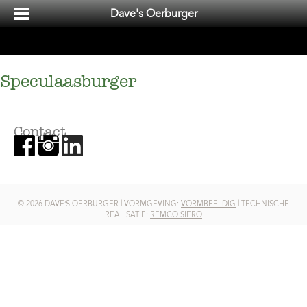
Dave's Oerburger
Speculaasburger
Contact
© 2026 DAVE’S OERBURGER | VORMGEVING:
VORMBEELDIG
| TECHNISCHE
REALISATIE:
REMCO SIERO