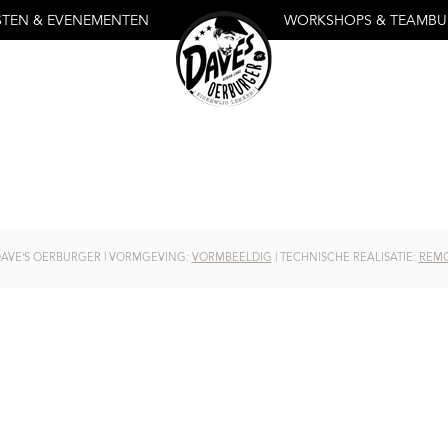
STEN & EVENEMENTEN
WORKSHOPS & TEAMBU
DAVE’S OERBURGER | VORMGEVING:
VORMBEELDIG
| TECHNISCHE REALISATIE:
REMC