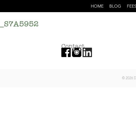
HOME
BLOG
FEE
_S7A5952
Contact
© 2026 