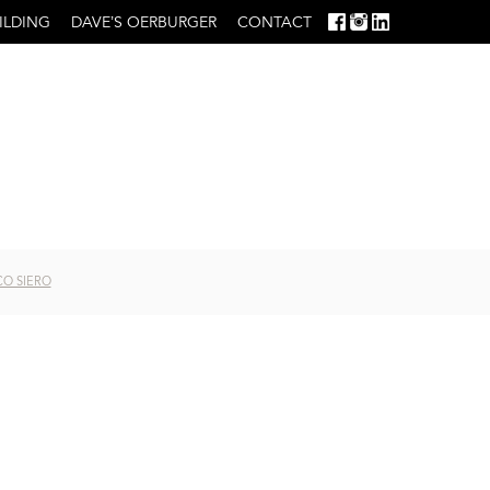
ILDING
DAVE’S OERBURGER
CONTACT
O SIERO